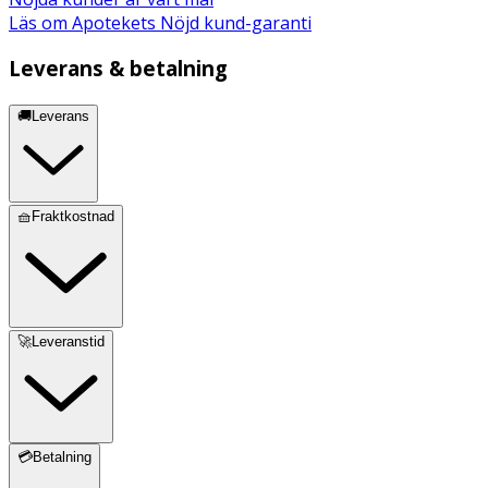
Läs om Apotekets Nöjd kund-garanti
Leverans & betalning
🚚Leverans
🧺Fraktkostnad
🚀Leveranstid
💳Betalning