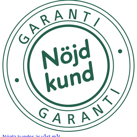
Nöjda kunder är vårt mål