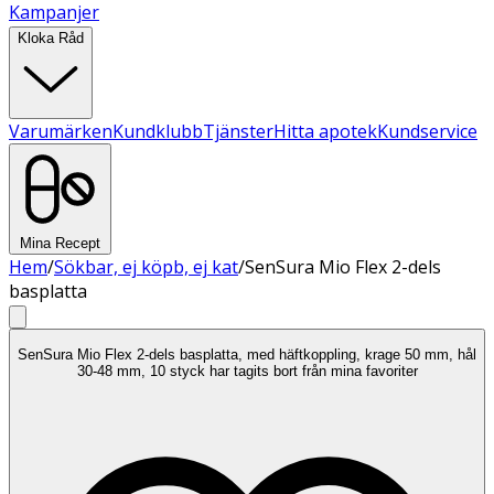
Kampanjer
Kloka Råd
Varumärken
Kundklubb
Tjänster
Hitta apotek
Kundservice
Mina Recept
Hem
/
Sökbar, ej köpb, ej kat
/
SenSura Mio Flex 2-dels
basplatta
SenSura Mio Flex 2-dels basplatta, med häftkoppling, krage 50 mm, hål
30-48 mm, 10 styck har tagits bort från mina favoriter