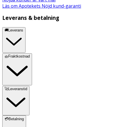
Läs om Apotekets Nöjd kund-garanti
Leverans & betalning
🚚Leverans
🧺Fraktkostnad
🚀Leveranstid
💳Betalning