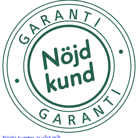
Nöjda kunder är vårt mål