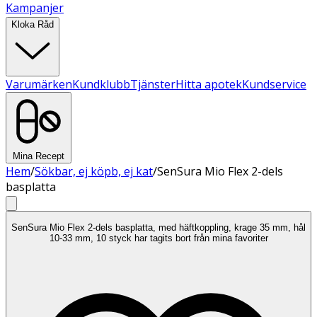
Kampanjer
Kloka Råd
Varumärken
Kundklubb
Tjänster
Hitta apotek
Kundservice
Mina Recept
Hem
/
Sökbar, ej köpb, ej kat
/
SenSura Mio Flex 2-dels
basplatta
SenSura Mio Flex 2-dels basplatta, med häftkoppling, krage 35 mm, hål
10-33 mm, 10 styck har tagits bort från mina favoriter