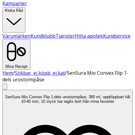
Kampanjer
Kloka Råd
Varumärken
Kundklubb
Tjänster
Hitta apotek
Kundservice
Mina Recept
Hem
/
Sökbar, ej köpb, ej kat
/
SenSura Mio Convex Flip 1-
dels urostomipåse
SenSura Mio Convex Flip 1-dels urostomipåse, 380 ml, uppklippbart hål
10-40 mm, 10 styck har tagits bort från mina favoriter