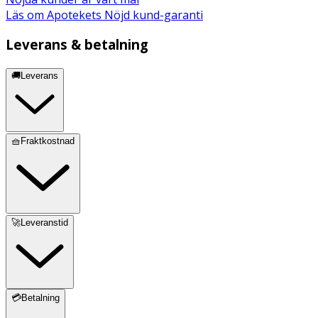
Läs om Apotekets Nöjd kund-garanti
Leverans & betalning
🚚Leverans
🧺Fraktkostnad
🚀Leveranstid
💳Betalning