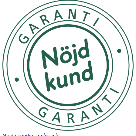
Nöjda kunder är vårt mål