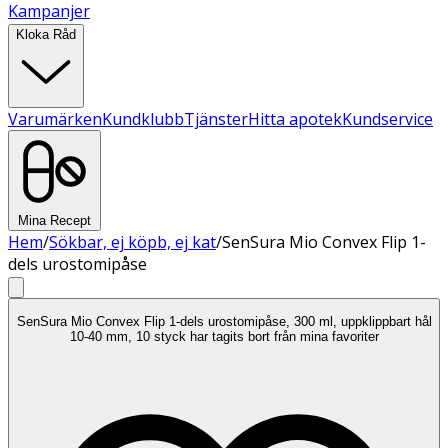
Kampanjer
Kloka Råd
Varumärken
Kundklubb
Tjänster
Hitta apotek
Kundservice
Mina Recept
Hem
/
Sökbar, ej köpb, ej kat
/
SenSura Mio Convex Flip 1-
dels urostomipåse
SenSura Mio Convex Flip 1-dels urostomipåse, 300 ml, uppklippbart hål
10-40 mm, 10 styck har tagits bort från mina favoriter