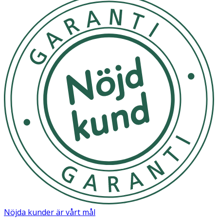
Nöjda kunder är vårt mål