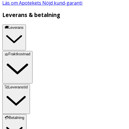
Läs om Apotekets Nöjd kund-garanti
Leverans & betalning
🚚Leverans
🧺Fraktkostnad
🚀Leveranstid
💳Betalning