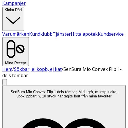
Kampanjer
Kloka Råd
Varumärken
Kundklubb
Tjänster
Hitta apotek
Kundservice
Mina Recept
Hem
/
Sökbar, ej köpb, ej kat
/
SenSura Mio Convex Flip 1-
dels tömbar
SenSura Mio Convex Flip 1-dels tömbar, Midi, grå, m insp.lucka,
uppklippbart h, 10 styck har tagits bort från mina favoriter