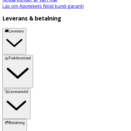
Läs om Apotekets Nöjd kund-garanti
Leverans & betalning
🚚Leverans
🧺Fraktkostnad
🚀Leveranstid
💳Betalning