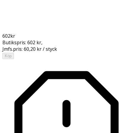
602
kr
Butikspris:
602 kr
,
Jmfs.pris:
60,20 kr / styck
Köp