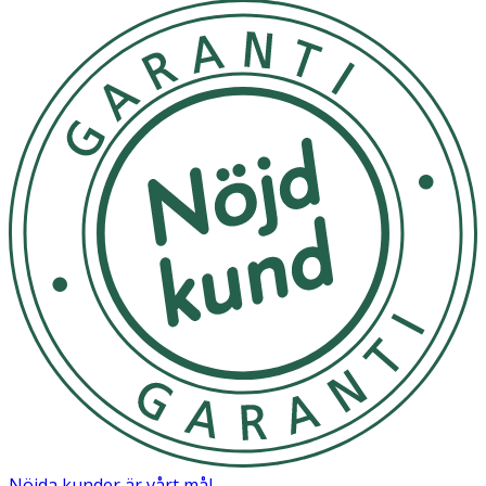
Nöjda kunder är vårt mål