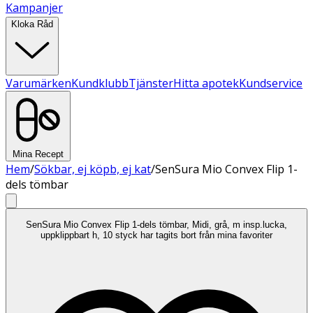
Kampanjer
Kloka Råd
Varumärken
Kundklubb
Tjänster
Hitta apotek
Kundservice
Mina Recept
Hem
/
Sökbar, ej köpb, ej kat
/
SenSura Mio Convex Flip 1-
dels tömbar
SenSura Mio Convex Flip 1-dels tömbar, Midi, grå, m insp.lucka,
uppklippbart h, 10 styck har tagits bort från mina favoriter