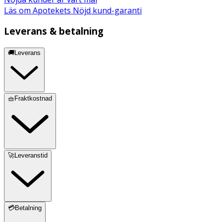
Läs om Apotekets Nöjd kund-garanti
Leverans & betalning
🚚Leverans
🧺Fraktkostnad
🚀Leveranstid
💳Betalning