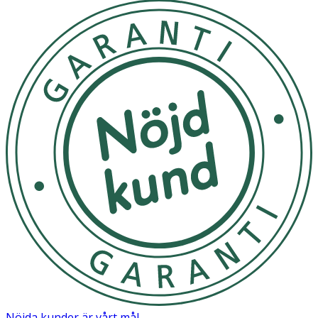
Nöjda kunder är vårt mål