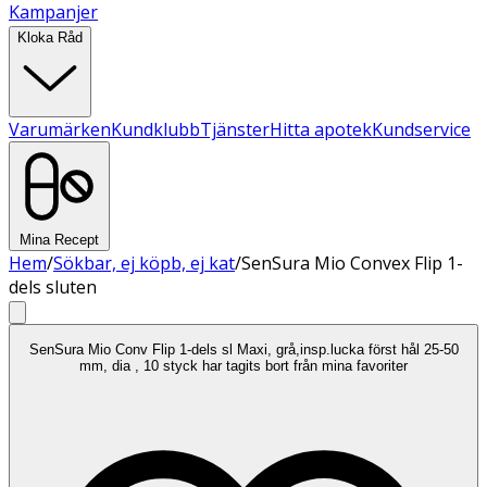
Kampanjer
Kloka Råd
Varumärken
Kundklubb
Tjänster
Hitta apotek
Kundservice
Mina Recept
Hem
/
Sökbar, ej köpb, ej kat
/
SenSura Mio Convex Flip 1-
dels sluten
SenSura Mio Conv Flip 1-dels sl Maxi, grå,insp.lucka först hål 25-50
mm, dia , 10 styck har tagits bort från mina favoriter