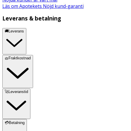
Läs om Apotekets Nöjd kund-garanti
Leverans & betalning
🚚Leverans
🧺Fraktkostnad
🚀Leveranstid
💳Betalning