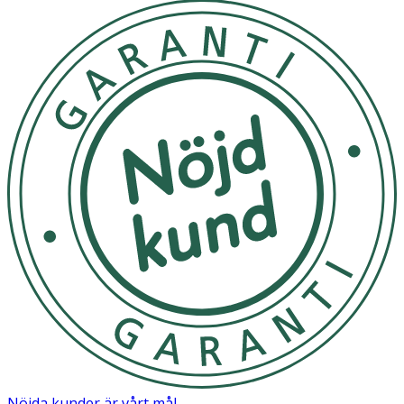
Nöjda kunder är vårt mål