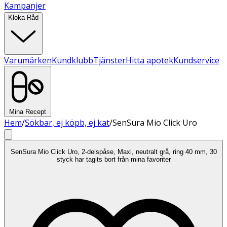
Kampanjer
Kloka Råd
Varumärken
Kundklubb
Tjänster
Hitta apotek
Kundservice
Mina Recept
Hem
/
Sökbar, ej köpb, ej kat
/
SenSura Mio Click Uro
SenSura Mio Click Uro, 2-delspåse, Maxi, neutralt grå, ring 40 mm, 30
styck har tagits bort från mina favoriter