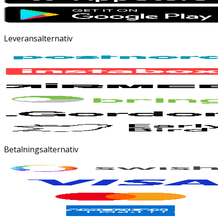
Leveransalternativ
Betalningsalternativ