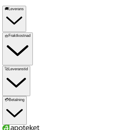
🚚Leverans
🧺Fraktkostnad
🚀Leveranstid
💳Betalning