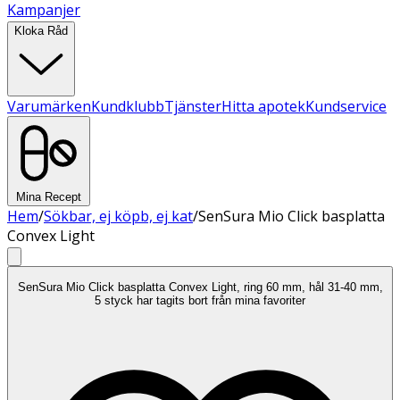
Kampanjer
Kloka Råd
Varumärken
Kundklubb
Tjänster
Hitta apotek
Kundservice
Mina Recept
Hem
/
Sökbar, ej köpb, ej kat
/
SenSura Mio Click basplatta
Convex Light
SenSura Mio Click basplatta Convex Light, ring 60 mm, hål 31-40 mm,
5 styck har tagits bort från mina favoriter