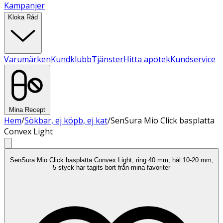
Kampanjer
Kloka Råd
Varumärken
Kundklubb
Tjänster
Hitta apotek
Kundservice
Mina Recept
Hem
/
Sökbar, ej köpb, ej kat
/
SenSura Mio Click basplatta
Convex Light
SenSura Mio Click basplatta Convex Light, ring 40 mm, hål 10-20 mm,
5 styck har tagits bort från mina favoriter