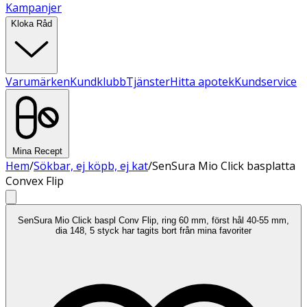
Kampanjer
Kloka Råd
Varumärken
Kundklubb
Tjänster
Hitta apotek
Kundservice
Mina Recept
Hem
/
Sökbar, ej köpb, ej kat
/
SenSura Mio Click basplatta
Convex Flip
SenSura Mio Click baspl Conv Flip, ring 60 mm, först hål 40-55 mm,
dia 148, 5 styck har tagits bort från mina favoriter