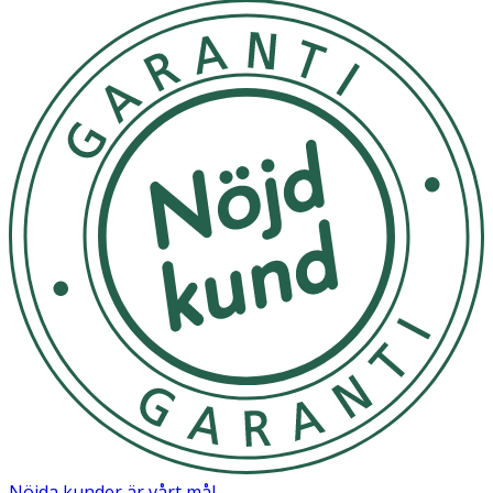
Nöjda kunder är vårt mål