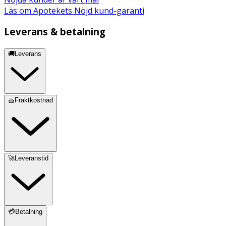
Läs om Apotekets Nöjd kund-garanti
Leverans & betalning
🚚Leverans
🧺Fraktkostnad
🚀Leveranstid
💳Betalning