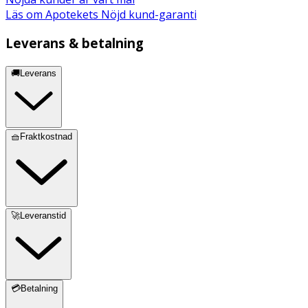
Läs om Apotekets Nöjd kund-garanti
Leverans & betalning
🚚Leverans
🧺Fraktkostnad
🚀Leveranstid
💳Betalning