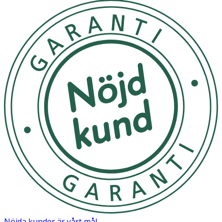
Nöjda kunder är vårt mål