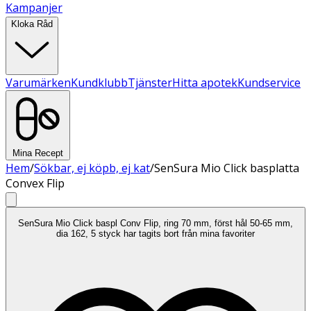
Kampanjer
Kloka Råd
Varumärken
Kundklubb
Tjänster
Hitta apotek
Kundservice
Mina Recept
Hem
/
Sökbar, ej köpb, ej kat
/
SenSura Mio Click basplatta
Convex Flip
SenSura Mio Click baspl Conv Flip, ring 70 mm, först hål 50-65 mm,
dia 162, 5 styck har tagits bort från mina favoriter