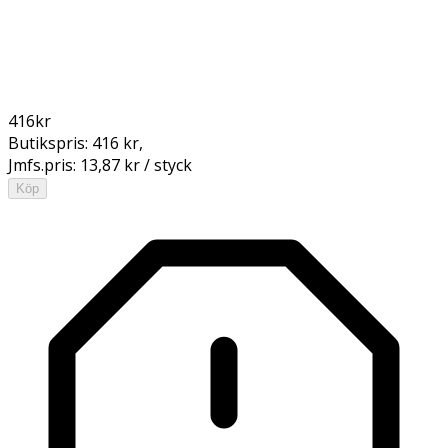
416
kr
Butikspris:
416 kr
,
Jmfs.pris:
13,87 kr / styck
Köp