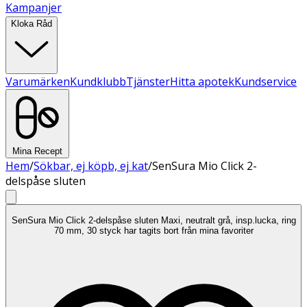
Kampanjer
Kloka Råd
Varumärken
Kundklubb
Tjänster
Hitta apotek
Kundservice
Mina Recept
Hem
/
Sökbar, ej köpb, ej kat
/
SenSura Mio Click 2-
delspåse sluten
SenSura Mio Click 2-delspåse sluten Maxi, neutralt grå, insp.lucka, ring
70 mm, 30 styck har tagits bort från mina favoriter