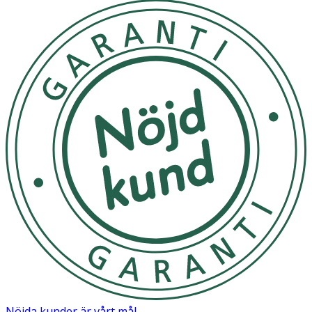
Nöjda kunder är vårt mål