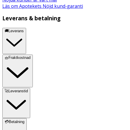
Läs om Apotekets Nöjd kund-garanti
Leverans & betalning
🚚Leverans
🧺Fraktkostnad
🚀Leveranstid
💳Betalning