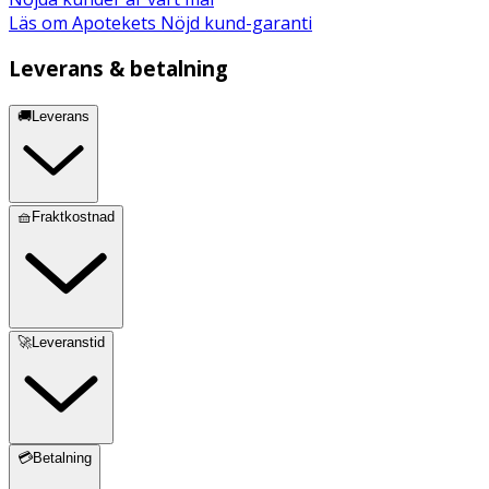
Läs om Apotekets Nöjd kund-garanti
Leverans & betalning
🚚Leverans
🧺Fraktkostnad
🚀Leveranstid
💳Betalning