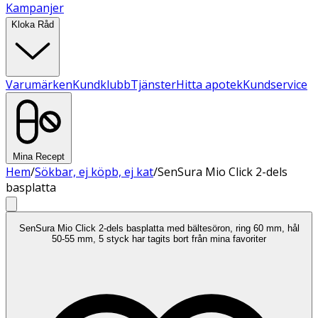
Kampanjer
Kloka Råd
Varumärken
Kundklubb
Tjänster
Hitta apotek
Kundservice
Mina Recept
Hem
/
Sökbar, ej köpb, ej kat
/
SenSura Mio Click 2-dels
basplatta
SenSura Mio Click 2-dels basplatta med bältesöron, ring 60 mm, hål
50-55 mm, 5 styck har tagits bort från mina favoriter