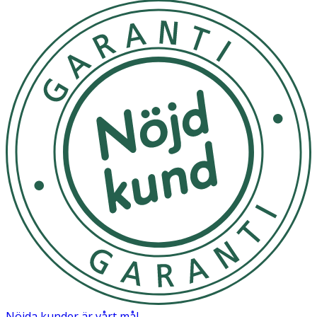
Nöjda kunder är vårt mål