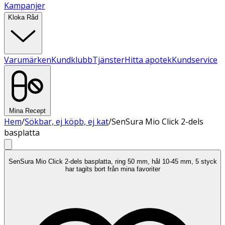
Kampanjer
Kloka Råd
Varumärken
Kundklubb
Tjänster
Hitta apotek
Kundservice
Mina Recept
Hem
/
Sökbar, ej köpb, ej kat
/
SenSura Mio Click 2-dels
basplatta
SenSura Mio Click 2-dels basplatta, ring 50 mm, hål 10-45 mm, 5 styck
har tagits bort från mina favoriter