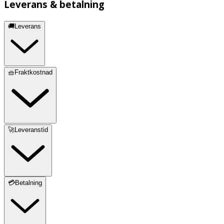
Leverans & betalning
🚚Leverans
🧺Fraktkostnad
🚀Leveranstid
💳Betalning