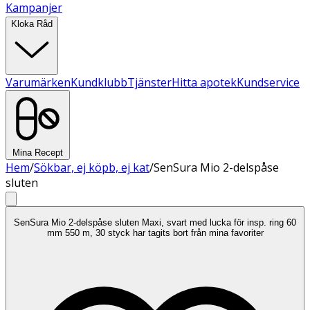
Kampanjer
Kloka Råd
Varumärken
Kundklubb
Tjänster
Hitta apotek
Kundservice
Mina Recept
Hem
/
Sökbar, ej köpb, ej kat
/
SenSura Mio 2-delspåse
sluten
SenSura Mio 2-delspåse sluten Maxi, svart med lucka för insp. ring 60
mm 550 m, 30 styck har tagits bort från mina favoriter