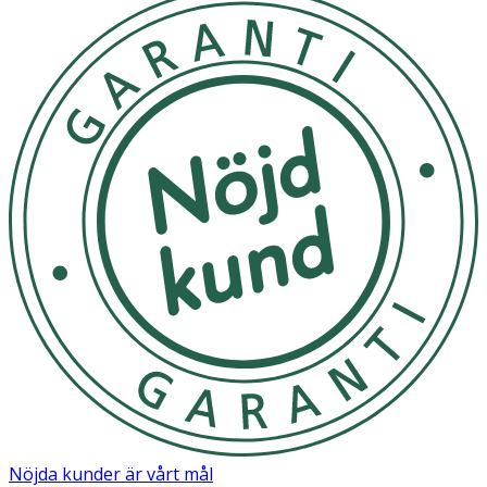
Nöjda kunder är vårt mål