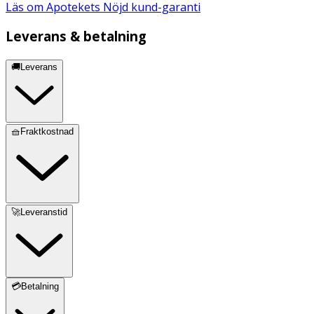
Läs om Apotekets Nöjd kund-garanti
Leverans & betalning
🚚Leverans
🧺Fraktkostnad
🚀Leveranstid
💳Betalning