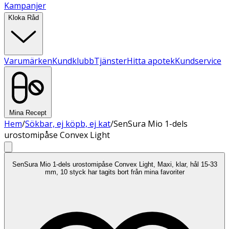
Kampanjer
Kloka Råd
Varumärken
Kundklubb
Tjänster
Hitta apotek
Kundservice
Mina Recept
Hem
/
Sökbar, ej köpb, ej kat
/
SenSura Mio 1-dels
urostomipåse Convex Light
SenSura Mio 1-dels urostomipåse Convex Light, Maxi, klar, hål 15-33
mm, 10 styck har tagits bort från mina favoriter