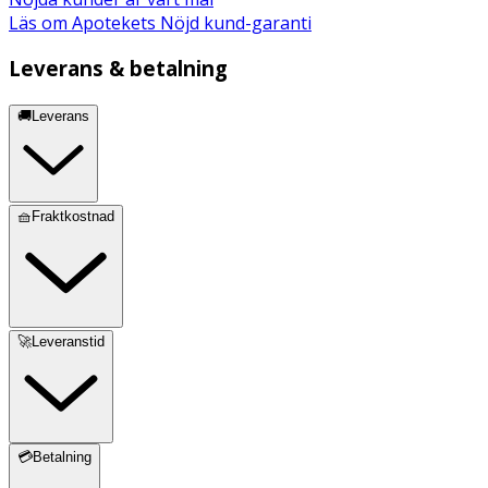
Läs om Apotekets Nöjd kund-garanti
Leverans & betalning
🚚Leverans
🧺Fraktkostnad
🚀Leveranstid
💳Betalning