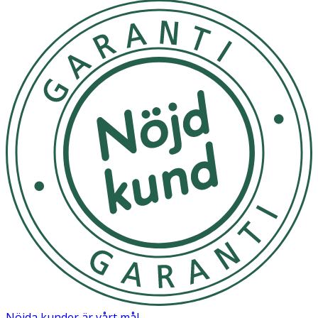
Nöjda kunder är vårt mål