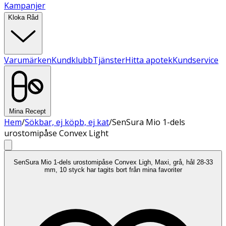
Kampanjer
Kloka Råd
Varumärken
Kundklubb
Tjänster
Hitta apotek
Kundservice
Mina Recept
Hem
/
Sökbar, ej köpb, ej kat
/
SenSura Mio 1-dels
urostomipåse Convex Light
SenSura Mio 1-dels urostomipåse Convex Ligh, Maxi, grå, hål 28-33
mm, 10 styck har tagits bort från mina favoriter