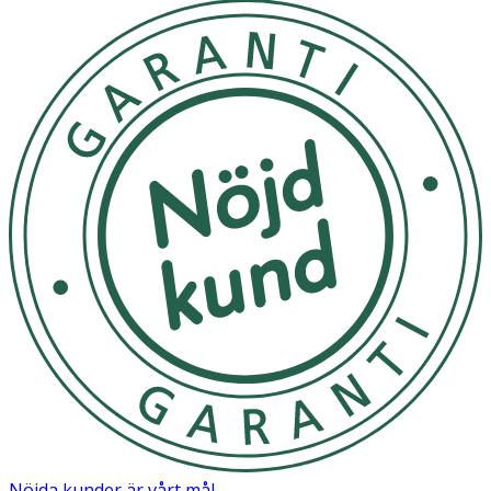
Nöjda kunder är vårt mål