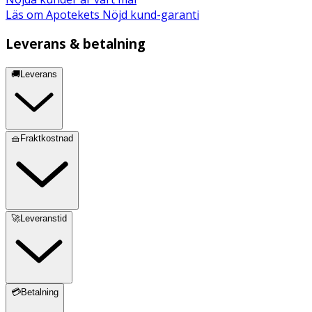
Läs om Apotekets Nöjd kund-garanti
Leverans & betalning
🚚Leverans
🧺Fraktkostnad
🚀Leveranstid
💳Betalning