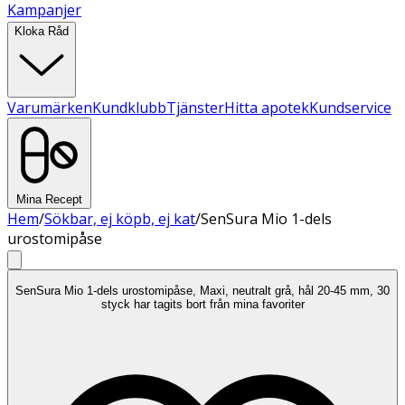
Kampanjer
Kloka Råd
Varumärken
Kundklubb
Tjänster
Hitta apotek
Kundservice
Mina Recept
Hem
/
Sökbar, ej köpb, ej kat
/
SenSura Mio 1-dels
urostomipåse
SenSura Mio 1-dels urostomipåse, Maxi, neutralt grå, hål 20-45 mm, 30
styck har tagits bort från mina favoriter