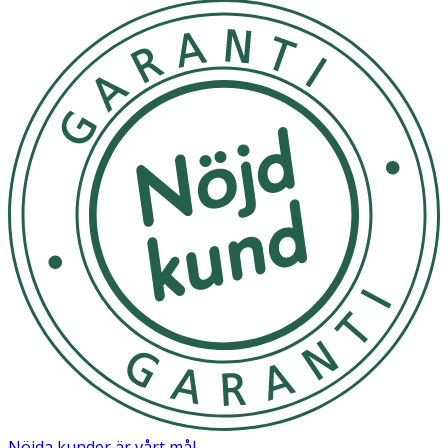
Nöjda kunder är vårt mål