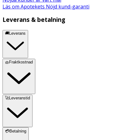
Läs om Apotekets Nöjd kund-garanti
Leverans & betalning
🚚Leverans
🧺Fraktkostnad
🚀Leveranstid
💳Betalning