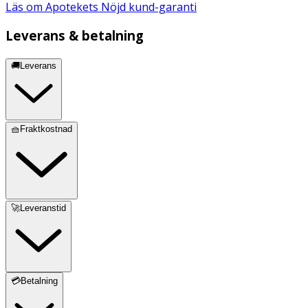
Läs om Apotekets Nöjd kund-garanti
Leverans & betalning
🚚Leverans
🧺Fraktkostnad
🚀Leveranstid
💳Betalning