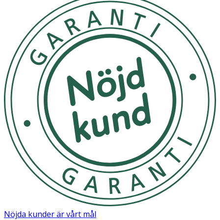
Nöjda kunder är vårt mål