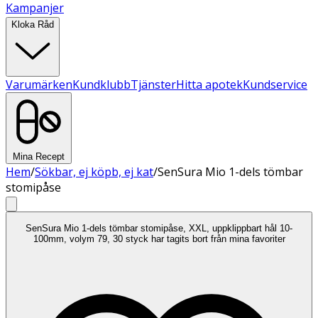
Kampanjer
Kloka Råd
Varumärken
Kundklubb
Tjänster
Hitta apotek
Kundservice
Mina Recept
Hem
/
Sökbar, ej köpb, ej kat
/
SenSura Mio 1-dels tömbar
stomipåse
SenSura Mio 1-dels tömbar stomipåse, XXL, uppklippbart hål 10-
100mm, volym 79, 30 styck har tagits bort från mina favoriter