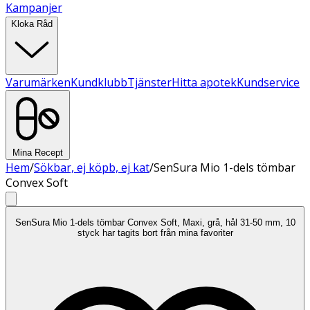
Kampanjer
Kloka Råd
Varumärken
Kundklubb
Tjänster
Hitta apotek
Kundservice
Mina Recept
Hem
/
Sökbar, ej köpb, ej kat
/
SenSura Mio 1-dels tömbar
Convex Soft
SenSura Mio 1-dels tömbar Convex Soft, Maxi, grå, hål 31-50 mm, 10
styck har tagits bort från mina favoriter