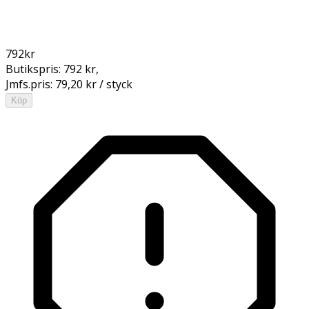
792
kr
Butikspris:
792 kr
,
Jmfs.pris:
79,20 kr / styck
Köp