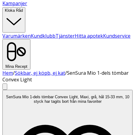
Kampanjer
Kloka Råd
Varumärken
Kundklubb
Tjänster
Hitta apotek
Kundservice
Mina Recept
Hem
/
Sökbar, ej köpb, ej kat
/
SenSura Mio 1-dels tömbar
Convex Light
SenSura Mio 1-dels tömbar Convex Light, Maxi, grå, hål 15-33 mm, 10
styck har tagits bort från mina favoriter