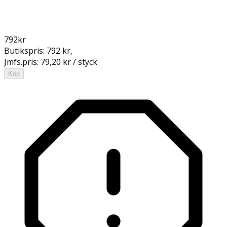
792
kr
Butikspris:
792 kr
,
Jmfs.pris:
79,20 kr / styck
Köp