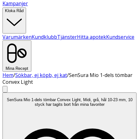
Kampanjer
Kloka Råd
Varumärken
Kundklubb
Tjänster
Hitta apotek
Kundservice
Mina Recept
Hem
/
Sökbar, ej köpb, ej kat
/
SenSura Mio 1-dels tömbar
Convex Light
SenSura Mio 1-dels tömbar Convex Light, Midi, grå, hål 10-23 mm, 10
styck har tagits bort från mina favoriter