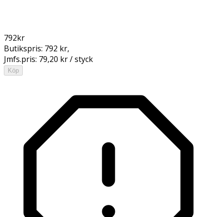
792
kr
Butikspris:
792 kr
,
Jmfs.pris:
79,20 kr / styck
Köp