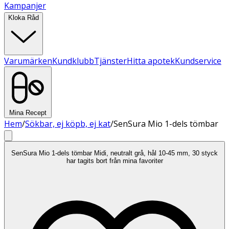
Kampanjer
Kloka Råd
Varumärken
Kundklubb
Tjänster
Hitta apotek
Kundservice
Mina Recept
Hem
/
Sökbar, ej köpb, ej kat
/
SenSura Mio 1-dels tömbar
SenSura Mio 1-dels tömbar Midi, neutralt grå, hål 10-45 mm, 30 styck
har tagits bort från mina favoriter