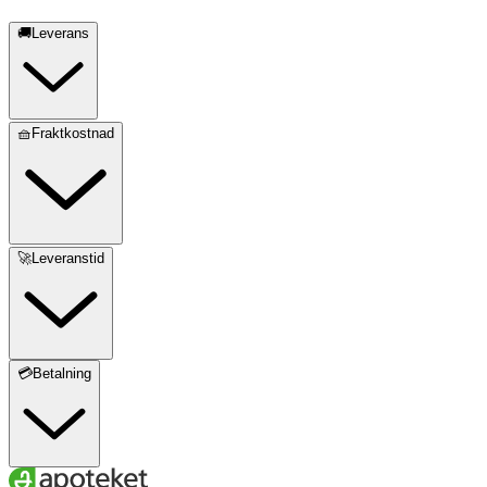
🚚Leverans
🧺Fraktkostnad
🚀Leveranstid
💳Betalning