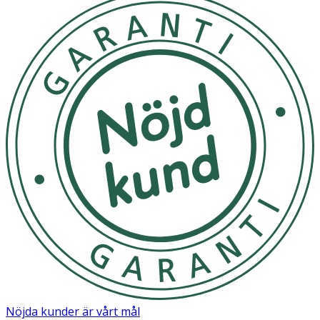
Nöjda kunder är vårt mål