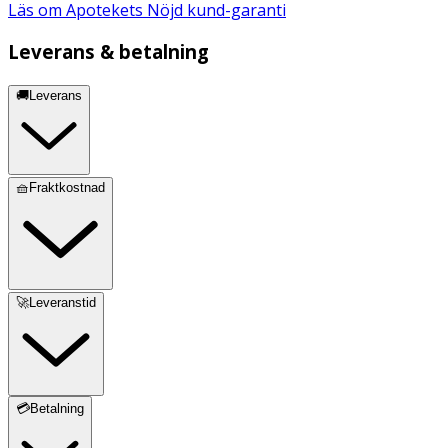
Läs om Apotekets Nöjd kund-garanti
Leverans & betalning
🚚Leverans
🧺Fraktkostnad
🚀Leveranstid
💳Betalning