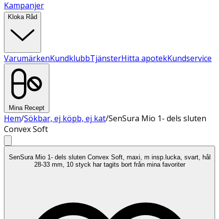
Kampanjer
Kloka Råd
Varumärken
Kundklubb
Tjänster
Hitta apotek
Kundservice
Mina Recept
Hem
/
Sökbar, ej köpb, ej kat
/
SenSura Mio 1- dels sluten
Convex Soft
SenSura Mio 1- dels sluten Convex Soft, maxi, m insp.lucka, svart, hål
28-33 mm, 10 styck har tagits bort från mina favoriter