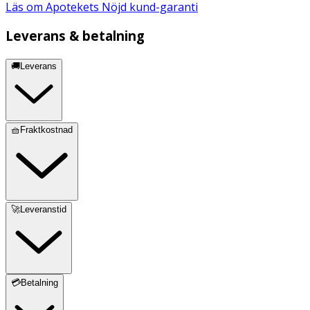
Läs om Apotekets Nöjd kund-garanti
Leverans & betalning
🚚Leverans
🧺Fraktkostnad
🚀Leveranstid
💳Betalning