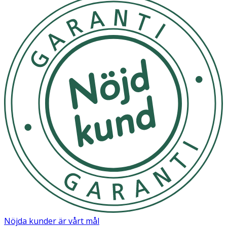
Nöjda kunder är vårt mål