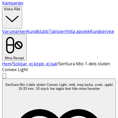
Kampanjer
Kloka Råd
Varumärken
Kundklubb
Tjänster
Hitta apotek
Kundservice
Mina Recept
Hem
/
Sökbar, ej köpb, ej kat
/
SenSura Mio 1-dels sluten
Convex Light
SenSura Mio 1-dels sluten Convex Light, midi, insp.lucka, svart, uppkl
15-33 mm, 10 styck har tagits bort från mina favoriter