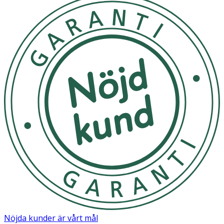
Nöjda kunder är vårt mål