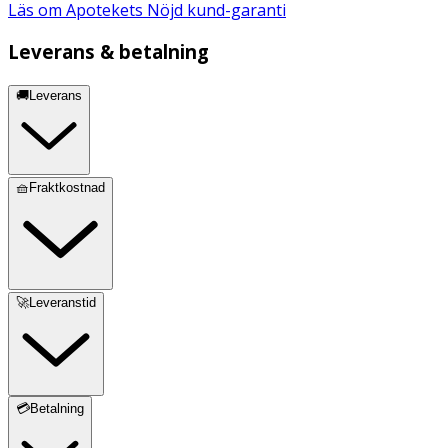
Läs om Apotekets Nöjd kund-garanti
Leverans & betalning
🚚Leverans
🧺Fraktkostnad
🚀Leveranstid
💳Betalning