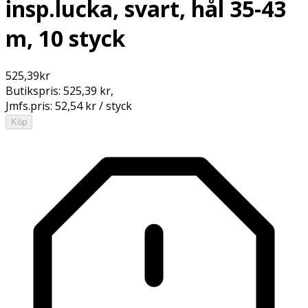
insp.lucka, svart, hål 35-43
m, 10 styck
525,39
kr
Butikspris:
525,39 kr
,
Jmfs.pris:
52,54 kr / styck
Köp