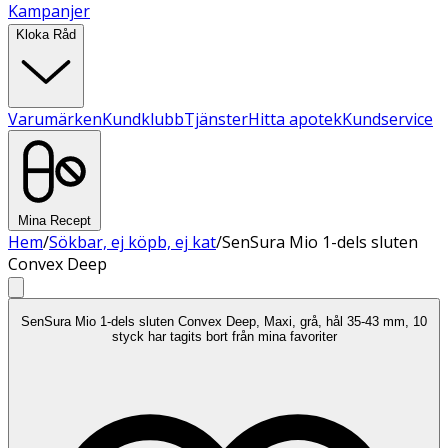
Kampanjer
Kloka Råd
Varumärken
Kundklubb
Tjänster
Hitta apotek
Kundservice
Mina Recept
Hem
/
Sökbar, ej köpb, ej kat
/
SenSura Mio 1-dels sluten
Convex Deep
SenSura Mio 1-dels sluten Convex Deep, Maxi, grå, hål 35-43 mm, 10
styck har tagits bort från mina favoriter