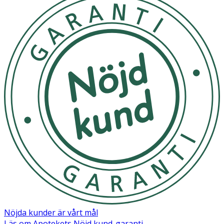
Nöjda kunder är vårt mål
Läs om Apotekets Nöjd kund-garanti