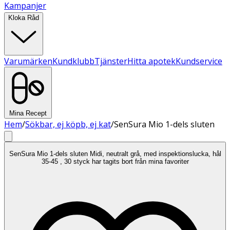
Kampanjer
Kloka Råd
Varumärken
Kundklubb
Tjänster
Hitta apotek
Kundservice
Mina Recept
Hem
/
Sökbar, ej köpb, ej kat
/
SenSura Mio 1-dels sluten
SenSura Mio 1-dels sluten Midi, neutralt grå, med inspektionslucka, hål
35-45 , 30 styck har tagits bort från mina favoriter