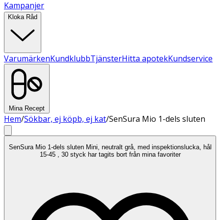
Kampanjer
Kloka Råd
Varumärken
Kundklubb
Tjänster
Hitta apotek
Kundservice
Mina Recept
Hem
/
Sökbar, ej köpb, ej kat
/
SenSura Mio 1-dels sluten
SenSura Mio 1-dels sluten Mini, neutralt grå, med inspektionslucka, hål
15-45 , 30 styck har tagits bort från mina favoriter