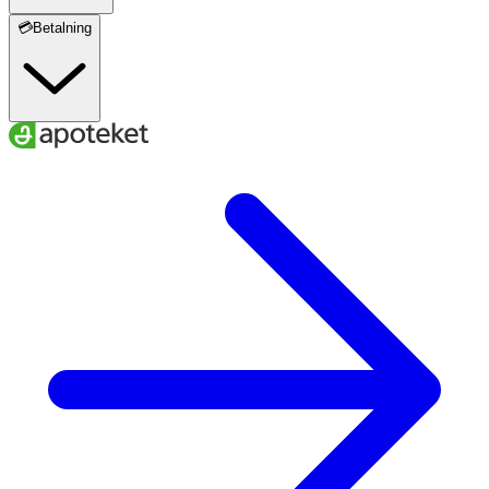
💳Betalning