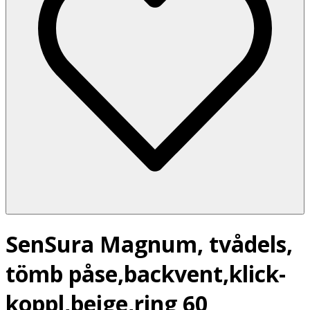
SenSura Magnum, tvådels,
tömb påse,backvent,klick-
koppl,beige,ring 60