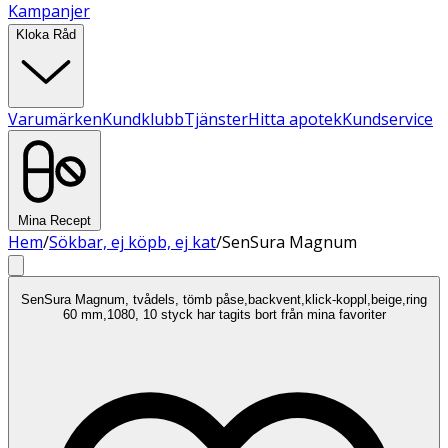
Kampanjer
Kloka Råd
Varumärken
Kundklubb
Tjänster
Hitta apotek
Kundservice
Mina Recept
Hem
/
Sökbar, ej köpb, ej kat
/
SenSura Magnum
SenSura Magnum, tvådels, tömb påse,backvent,klick-koppl,beige,ring
60 mm,1080, 10 styck har tagits bort från mina favoriter