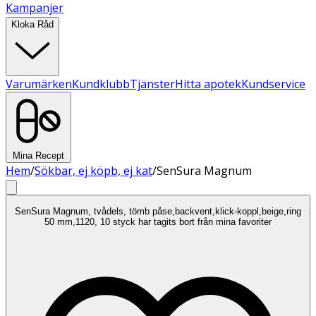
Kampanjer
Kloka Råd
Varumärken
Kundklubb
Tjänster
Hitta apotek
Kundservice
Mina Recept
Hem
/
Sökbar, ej köpb, ej kat
/
SenSura Magnum
SenSura Magnum, tvådels, tömb påse,backvent,klick-koppl,beige,ring
50 mm,1120, 10 styck har tagits bort från mina favoriter