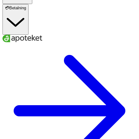
💳Betalning