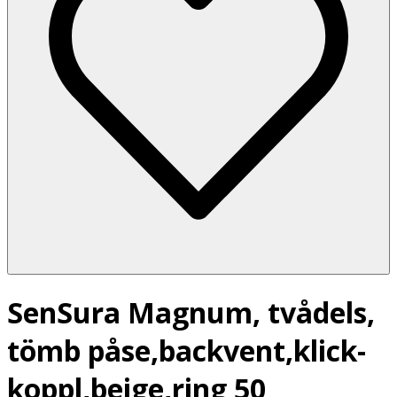
SenSura Magnum, tvådels,
tömb påse,backvent,klick-
koppl,beige,ring 50