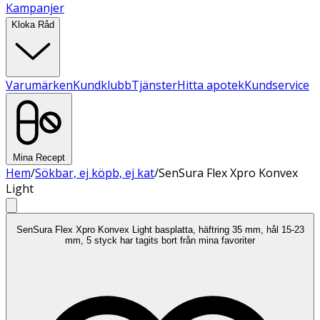
Kampanjer
Kloka Råd
Varumärken
Kundklubb
Tjänster
Hitta apotek
Kundservice
Mina Recept
Hem
/
Sökbar, ej köpb, ej kat
/
SenSura Flex Xpro Konvex
Light
SenSura Flex Xpro Konvex Light basplatta, häftring 35 mm, hål 15-23
mm, 5 styck har tagits bort från mina favoriter