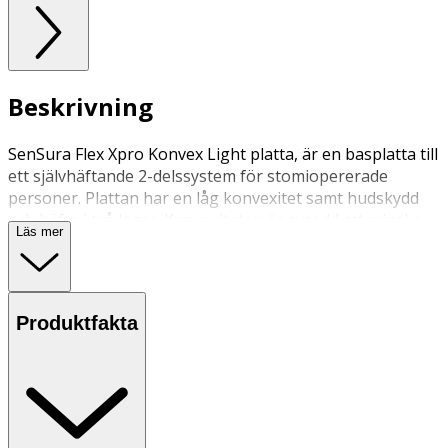
Beskrivning
SenSura Flex Xpro Konvex Light platta, är en basplatta till
ett självhäftande 2-delssystem för stomiopererade
personer. Plattan har en låg konvexitet samt hudskydd
och häfta i två lager. Konvexiteten är avsedd att minska
Läs mer
risken för läckage vid t ex indragen stomi, stomi i
hudplanet eller ojämnheter i huden. Plattan kan endast
användas med SenSura Flex påsar. Den kan bäras med
bälte.
Produktfakta