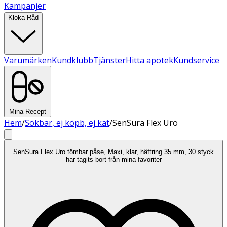
Kampanjer
Kloka Råd
Varumärken
Kundklubb
Tjänster
Hitta apotek
Kundservice
Mina Recept
Hem
/
Sökbar, ej köpb, ej kat
/
SenSura Flex Uro
SenSura Flex Uro tömbar påse, Maxi, klar, häftring 35 mm, 30 styck
har tagits bort från mina favoriter