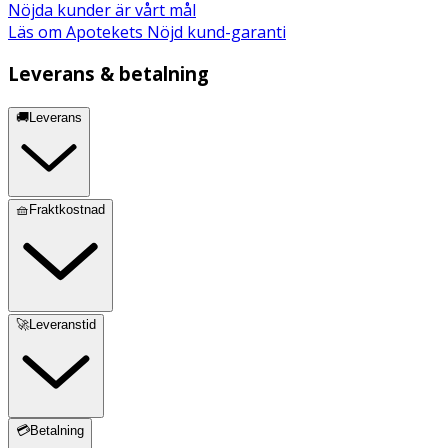
Nöjda kunder är vårt mål
Läs om Apotekets Nöjd kund-garanti
Leverans & betalning
🚚Leverans
🧺Fraktkostnad
🚀Leveranstid
💳Betalning