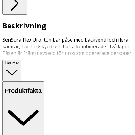
Beskrivning
SenSura Flex Uro, tömbar påse med backventil och flera
kamrar, har hudskydd och häfta kombinerade i två lager.
Påsen är främst avsedd för urostomiopererade personer.
Den är en del i ett självhäftande 2-delssystem och klistras
Läs mer
på en basplatta. Den kan bytas medan plattan sitter kvar
på huden. Påsen kan bara användas med SenSura Flex
plattor.
Produktfakta