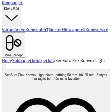
Kampanjer
Kloka Råd
Varumärken
Kundklubb
Tjänster
Hitta apotek
Kundservice
Mina Recept
Hem
/
Sökbar, ej köpb, ej kat
/
SenSura Flex Konvex Light
SenSura Flex Konvex Light platta, häftring 50 mm, hål 25 mm, 5 styck
har tagits bort från mina favoriter