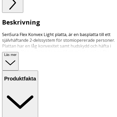
Beskrivning
SenSura Flex Konvex Light platta, är en basplatta till ett
självhäftande 2-delssystem för stomiopererade personer.
Plattan har en låg konvexitet samt hudskydd och häfta i
två lager. Konvexiteten är avsedd att minska risken för
Läs mer
läckage vid t ex indragen stomi, stomi i hudplanet eller
ojämnheter i huden. Plattan kan endast användas med
SenSura Flex påsar. Den kan bäras med bälte.
Produktfakta