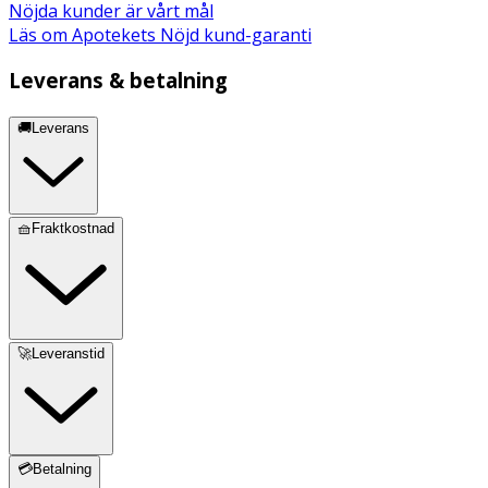
Nöjda kunder är vårt mål
Läs om Apotekets Nöjd kund-garanti
Leverans & betalning
🚚Leverans
🧺Fraktkostnad
🚀Leveranstid
💳Betalning