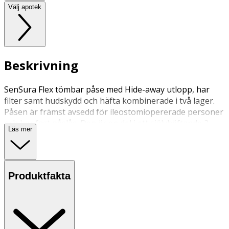
Välj apotek
Beskrivning
SenSura Flex tömbar påse med Hide-away utlopp, har
filter samt hudskydd och häfta kombinerade i två lager.
Påsen är främst avsedd för ileostomiopererade personer
och har fast påslås. Den är en del i ett självhäftande 2-
Läs mer
delssystem och klistras på en basplatta. Den kan bytas
medan plattan sitter kvar på huden. Påsen kan bara
användas med SenSura Flex plattor.
Produktfakta