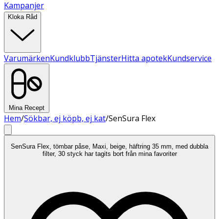
Kampanjer
Kloka Råd
Varumärken
Kundklubb
Tjänster
Hitta apotek
Kundservice
Mina Recept
Hem
/
Sökbar, ej köpb, ej kat
/
SenSura Flex
SenSura Flex, tömbar påse, Maxi, beige, häftring 35 mm, med dubbla
filter, 30 styck har tagits bort från mina favoriter