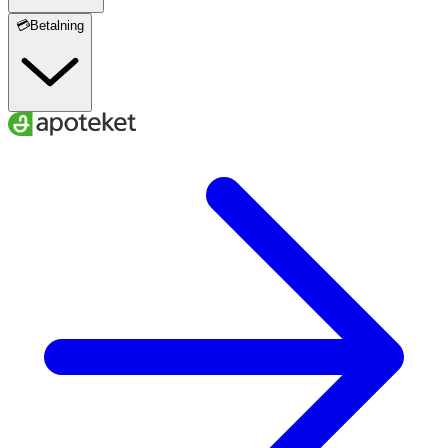
💳Betalning