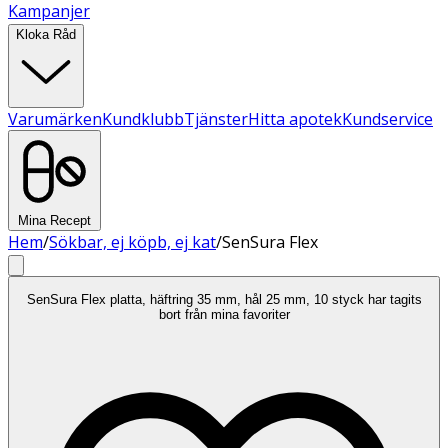
Kampanjer
Kloka Råd
Varumärken
Kundklubb
Tjänster
Hitta apotek
Kundservice
Mina Recept
Hem
/
Sökbar, ej köpb, ej kat
/
SenSura Flex
SenSura Flex platta, häftring 35 mm, hål 25 mm, 10 styck har tagits
bort från mina favoriter