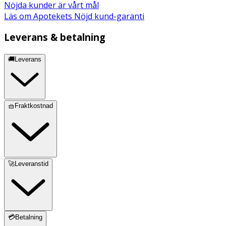
Nöjda kunder är vårt mål
Läs om Apotekets Nöjd kund-garanti
Leverans & betalning
🚚Leverans
🧺Fraktkostnad
🚀Leveranstid
💳Betalning