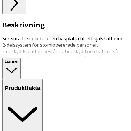
Beskrivning
SenSura Flex platta är en basplatta till ett självhäftande
2-delssystem för stomiopererade personer.
Hudskyddsplattan består av hudskydd och häfta i två
lager. Ytan täcks av en plastring, på vilken påsen klistras.
Läs mer
Plattan kan sitta på flera dagar och byts vid behov. Kan
endast användas med SenSura Flex påsar.
Produktfakta