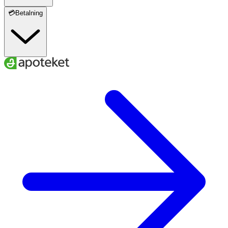
💳Betalning