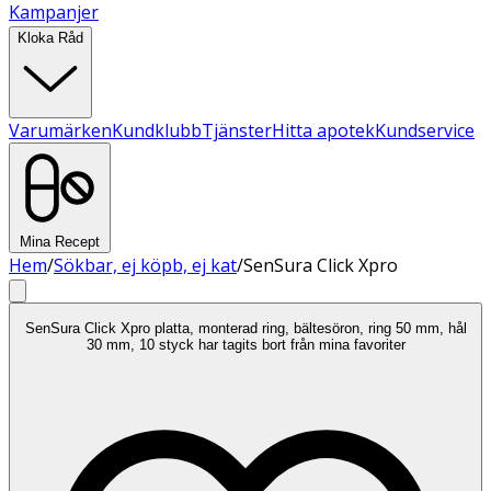
Kampanjer
Kloka Råd
Varumärken
Kundklubb
Tjänster
Hitta apotek
Kundservice
Mina Recept
Hem
/
Sökbar, ej köpb, ej kat
/
SenSura Click Xpro
SenSura Click Xpro platta, monterad ring, bältesöron, ring 50 mm, hål
30 mm, 10 styck har tagits bort från mina favoriter