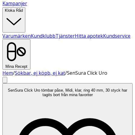
Kampanjer
Kloka Råd
Varumärken
Kundklubb
Tjänster
Hitta apotek
Kundservice
Mina Recept
Hem
/
Sökbar, ej köpb, ej kat
/
SenSura Click Uro
SenSura Click Uro tömbar påse, Midi, klar, ring 40 mm, 30 styck har
tagits bort från mina favoriter