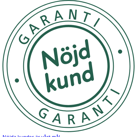
Nöjda kunder är vårt mål