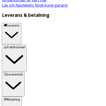
Läs om Apotekets Nöjd kund-garanti
Leverans & betalning
🚚Leverans
🧺Fraktkostnad
🚀Leveranstid
💳Betalning