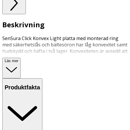
Beskrivning
SenSura Click Konvex Light platta med monterad ring
med säkerhetslås och bältesöron har låg konvexitet samt
hudskydd och häfta i två lager. Konvexiteten är avsedd att
minska risken för läckage vid t.ex. indragen stomi, stomi i
Läs mer
hudplanet eller ojämnheter i huden. Plattan kan
användas till alla SenSura Click påsar. Den kan bäras med
bälte.
Produktfakta