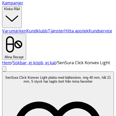
Kampanjer
Kloka Råd
Varumärken
Kundklubb
Tjänster
Hitta apotek
Kundservice
Mina Recept
Hem
/
Sökbar, ej köpb, ej kat
/
SenSura Click Konvex Light
SenSura Click Konvex Light platta med bältesöron, ring 40 mm, hål 21
mm, 5 styck har tagits bort från mina favoriter