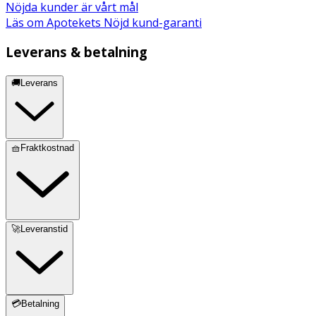
Nöjda kunder är vårt mål
Läs om Apotekets Nöjd kund-garanti
Leverans & betalning
🚚Leverans
🧺Fraktkostnad
🚀Leveranstid
💳Betalning