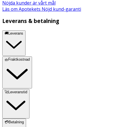
Nöjda kunder är vårt mål
Läs om Apotekets Nöjd kund-garanti
Leverans & betalning
🚚Leverans
🧺Fraktkostnad
🚀Leveranstid
💳Betalning