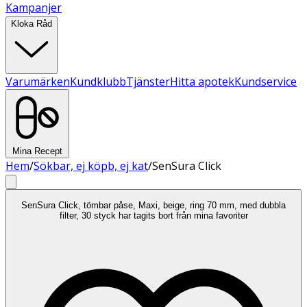
Kampanjer
Kloka Råd
Varumärken
Kundklubb
Tjänster
Hitta apotek
Kundservice
Mina Recept
Hem
/
Sökbar, ej köpb, ej kat
/
SenSura Click
SenSura Click, tömbar påse, Maxi, beige, ring 70 mm, med dubbla
filter, 30 styck har tagits bort från mina favoriter