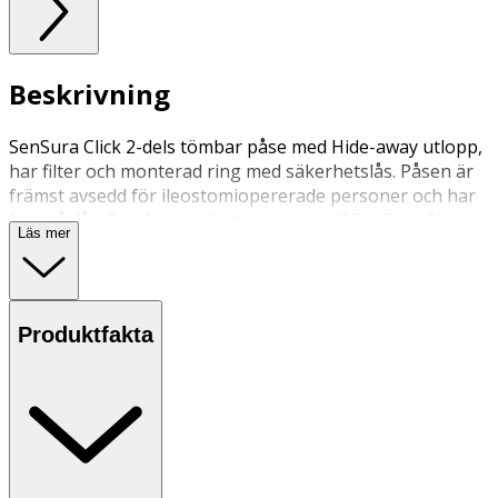
Beskrivning
SenSura Click 2-dels tömbar påse med Hide-away utlopp,
har filter och monterad ring med säkerhetslås. Påsen är
främst avsedd för ileostomiopererade personer och har
fast påslås. Den kan endast användas till SenSura Click
Läs mer
plattor.
Produktfakta