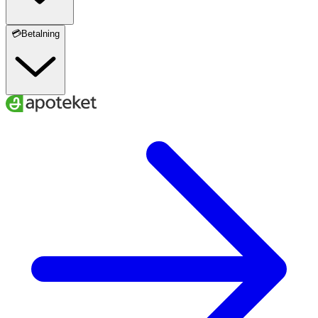
💳Betalning