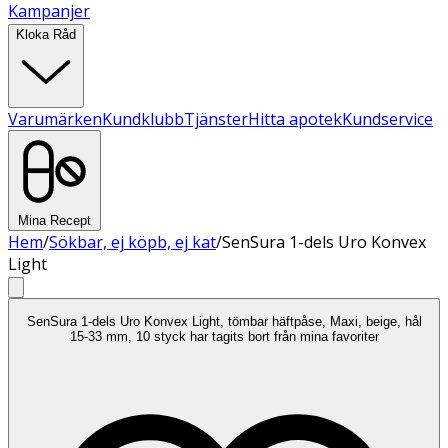
Kampanjer
Kloka Råd
Varumärken
Kundklubb
Tjänster
Hitta apotek
Kundservice
Mina Recept
Hem
/
Sökbar, ej köpb, ej kat
/
SenSura 1-dels Uro Konvex
Light
SenSura 1-dels Uro Konvex Light, tömbar häftpåse, Maxi, beige, hål
15-33 mm, 10 styck har tagits bort från mina favoriter