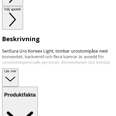
Välj apotek
Beskrivning
SenSura Uro Konvex Light, tömbar urostomipåse med
konvexitet, backventil och flera kamrar är avsedd för
urostomiopererade personer. Konvexiteten ska minska
läckagerisken vid t.ex indragen stomi, stomi i hudplanet
Läs mer
eller ojämnheter i huden.
Produktfakta