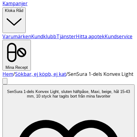
Kampanjer
Kloka Råd
Varumärken
Kundklubb
Tjänster
Hitta apotek
Kundservice
Mina Recept
Hem
/
Sökbar, ej köpb, ej kat
/
SenSura 1-dels Konvex Light
SenSura 1-dels Konvex Light, sluten häftpåse, Maxi, beige, hål 15-43
mm, 10 styck har tagits bort från mina favoriter