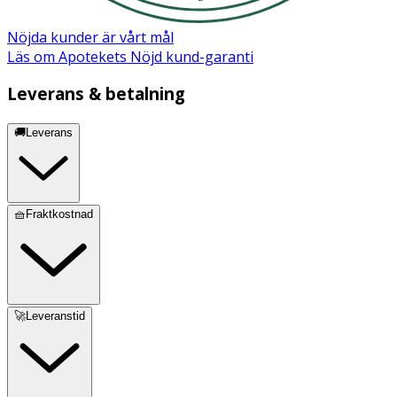
Nöjda kunder är vårt mål
Läs om Apotekets Nöjd kund-garanti
Leverans & betalning
🚚Leverans
🧺Fraktkostnad
🚀Leveranstid