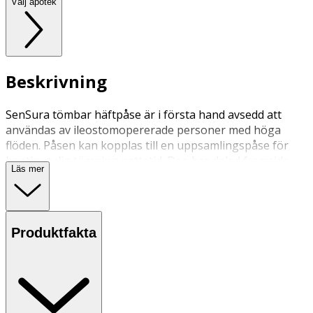
Välj apotek
Beskrivning
SenSura tömbar häftpåse är i första hand avsedd att
användas av ileostomopererade personer med höga
flöden. Påsen kan kopplas till en uppsamlingspåse för
kontinuerlig tömning nattetid. Den har delad framsida
Läs mer
som möjliggör inspektion samt mjukt utlopp.
Produktfakta