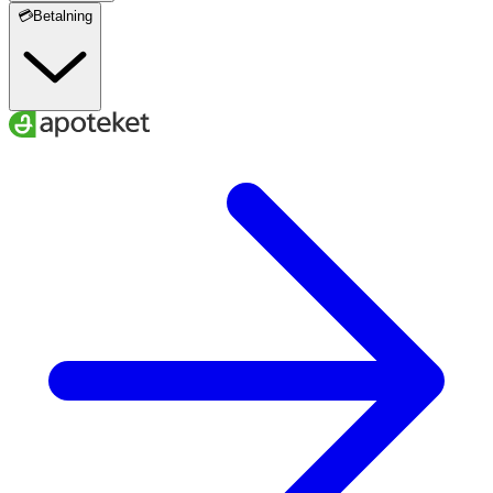
💳Betalning