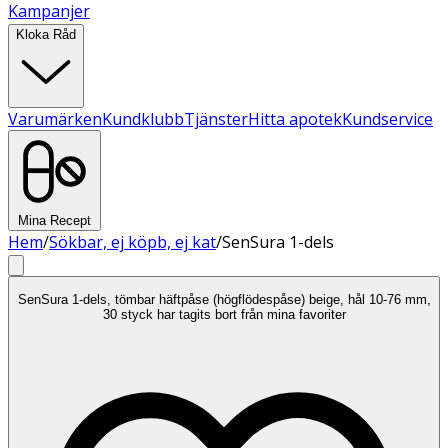
Kampanjer
Kloka Råd
Varumärken
Kundklubb
Tjänster
Hitta apotek
Kundservice
Mina Recept
Hem
/
Sökbar, ej köpb, ej kat
/
SenSura 1-dels
SenSura 1-dels, tömbar häftpåse (högflödespåse) beige, hål 10-76 mm,
30 styck har tagits bort från mina favoriter