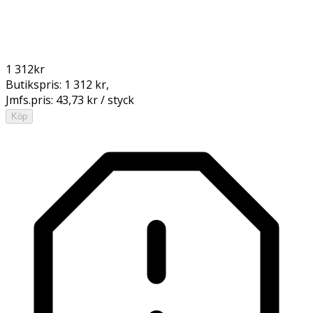
1 312
kr
Butikspris:
1 312 kr
,
Jmfs.pris:
43,73 kr / styck
Köp