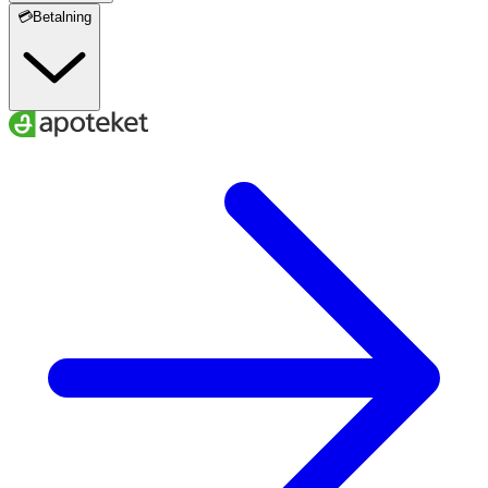
💳Betalning