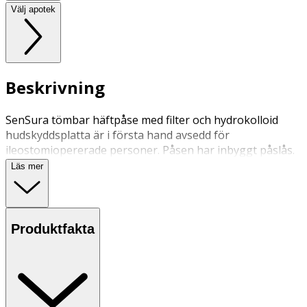
Välj apotek
Beskrivning
SenSura tömbar häftpåse med filter och hydrokolloid
hudskyddsplatta är i första hand avsedd för
ileostomiopererade personer. Påsen har inbyggt påslås.
Läs mer
Produktfakta