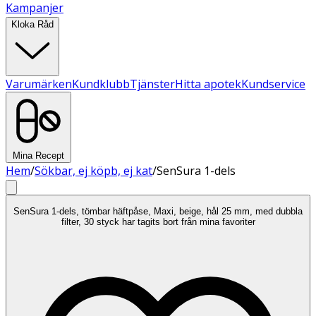
Kampanjer
Kloka Råd
Varumärken
Kundklubb
Tjänster
Hitta apotek
Kundservice
Mina Recept
Hem
/
Sökbar, ej köpb, ej kat
/
SenSura 1-dels
SenSura 1-dels, tömbar häftpåse, Maxi, beige, hål 25 mm, med dubbla
filter, 30 styck har tagits bort från mina favoriter