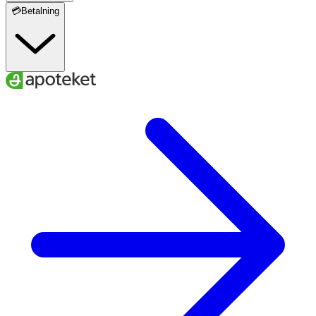
💳Betalning