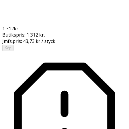
1 312
kr
Butikspris:
1 312 kr
,
Jmfs.pris:
43,73 kr / styck
Köp