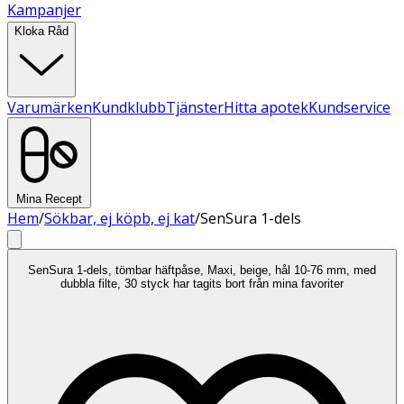
Kampanjer
Kloka Råd
Varumärken
Kundklubb
Tjänster
Hitta apotek
Kundservice
Mina Recept
Hem
/
Sökbar, ej köpb, ej kat
/
SenSura 1-dels
SenSura 1-dels, tömbar häftpåse, Maxi, beige, hål 10-76 mm, med
dubbla filte, 30 styck har tagits bort från mina favoriter