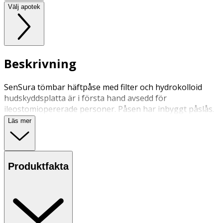
Välj apotek
Beskrivning
SenSura tömbar häftpåse med filter och hydrokolloid
hudskyddsplatta är i första hand avsedd för
ileostomiopererade personer. Påsen har inbyggt påslås.
Läs mer
Produktfakta