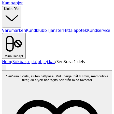
Kampanjer
Kloka Råd
Varumärken
Kundklubb
Tjänster
Hitta apotek
Kundservice
Mina Recept
Hem
/
Sökbar, ej köpb, ej kat
/
SenSura 1-dels
SenSura 1-dels, sluten häftpåse, Midi, beige, hål 40 mm, med dubbla
filter, 30 styck har tagits bort från mina favoriter