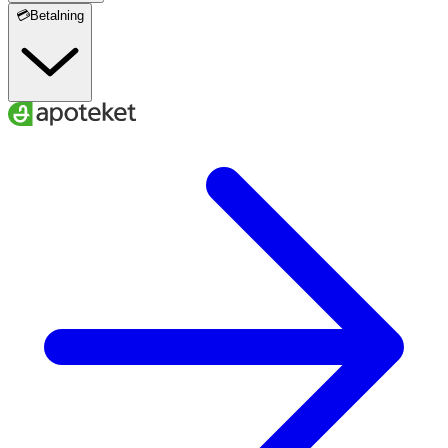
💳Betalning