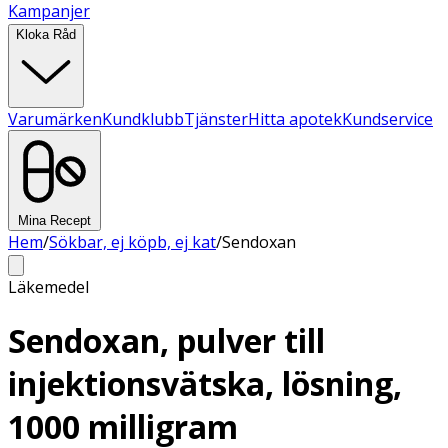
Kampanjer
Kloka Råd
Varumärken
Kundklubb
Tjänster
Hitta apotek
Kundservice
Mina Recept
Hem
/
Sökbar, ej köpb, ej kat
/
Sendoxan
Läkemedel
Sendoxan, pulver till
injektionsvätska, lösning,
1000 milligram