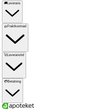
🚚Leverans
🧺Fraktkostnad
🚀Leveranstid
💳Betalning