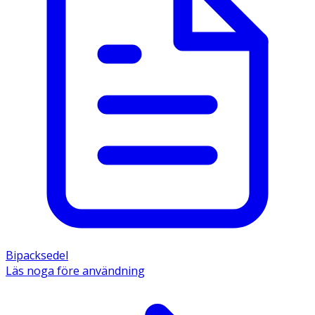
Bipacksedel
Läs noga före användning