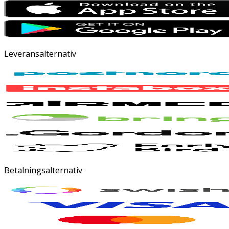
Leveransalternativ
Betalningsalternativ