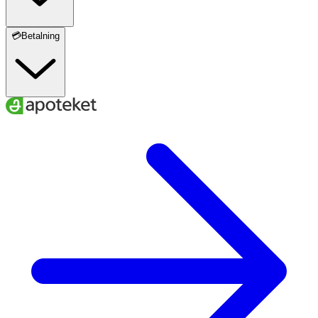
💳Betalning