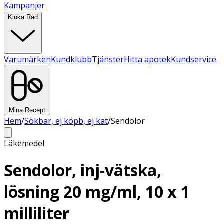
Kampanjer
Kloka Råd
Varumärken
Kundklubb
Tjänster
Hitta apotek
Kundservice
Mina Recept
Hem
/
Sökbar, ej köpb, ej kat
/
Sendolor
Läkemedel
Sendolor, inj-vätska,
lösning 20 mg/ml, 10 x 1
milliliter