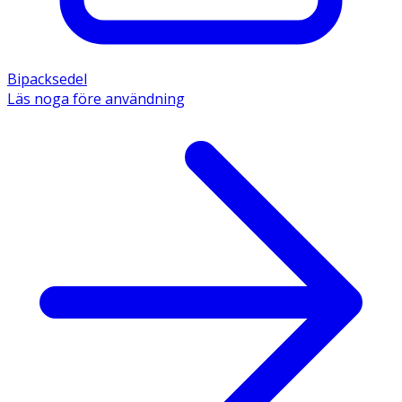
Bipacksedel
Läs noga före användning