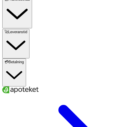
🚀Leveranstid
💳Betalning