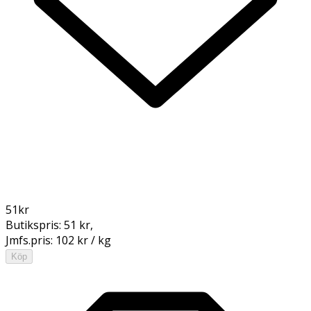
51
kr
Butikspris:
51 kr
,
Jmfs.pris:
102 kr / kg
Köp