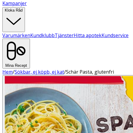
Kampanjer
Kloka Råd
Varumärken
Kundklubb
Tjänster
Hitta apotek
Kundservice
Mina Recept
Hem
/
Sökbar, ej köpb, ej kat
/
Schär Pasta, glutenfri